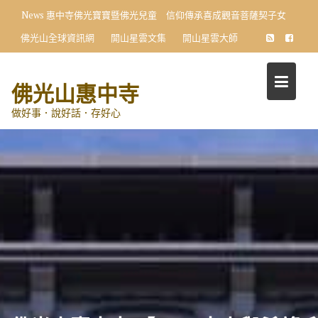
Skip
News
惠中寺佛光寶寶暨佛光兒童 信仰傳承喜成觀音菩薩契子女
to
佛光山全球資訊網
開山星雲文集
開山星雲大師
content
佛光山惠中寺
做好事．說好話．存好心