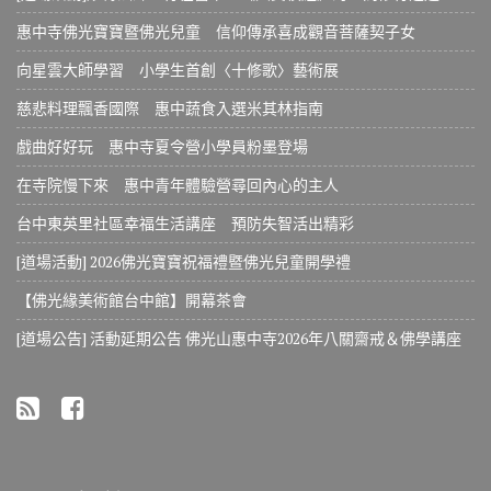
惠中寺佛光寶寶暨佛光兒童 信仰傳承喜成觀音菩薩契子女
向星雲大師學習 小學生首創〈十修歌〉藝術展
慈悲料理飄香國際 惠中蔬食入選米其林指南
戲曲好好玩 惠中寺夏令營小學員粉墨登場
在寺院慢下來 惠中青年體驗營尋回內心的主人
台中東英里社區幸福生活講座 預防失智活出精彩
[道場活動] 2026佛光寶寶祝福禮暨佛光兒童開學禮
【佛光緣美術館台中館】開幕茶會
[道場公告] 活動延期公告 佛光山惠中寺2026年八關齋戒＆佛學講座