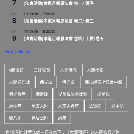
7
[法會活動]孝道月報恩法會 卷一/ 灑淨
13:30:00
-
17:30:00
8 月
8
[法會活動]孝道月報恩法會 卷二/ 卷三
09:00:00
-
15:30:00
8 月
9
[法會活動]孝道月報恩法會 卷四/ 上供/卷五
View Calendar
e起復蔬
三好兒童
人間佛教
人間福報
人間通訊社
佛光山
佛光會
佛光緣美術館台中館
佛光青年
佛誕節
兒童說故事比賽
如是說
惠中寺
星雲大師
未來與希望
法寶節
滴水坊
臘八粥
覺居法師
講座
[道場活動]妙宥法師－行在當下：《大寶積經》的人間修行之道