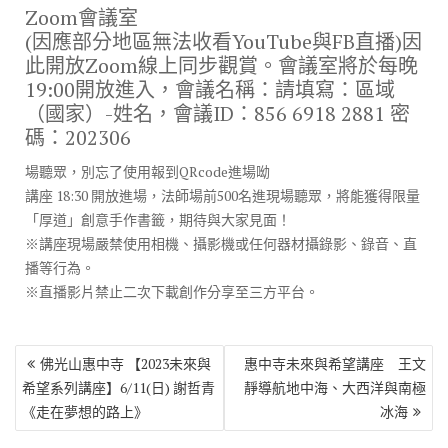
Zoom會議室
(因應部分地區無法收看YouTube與FB直播)因
此開放Zoom線上同步觀賞。會議室將於每晚
19:00開放進入，會議名稱：請填寫：區域
（國家）-姓名，會議ID：856 6918 2881 密
碼：202306
場聽眾，別忘了使用報到QRcode進場呦
講座 18:30 開放進場，法師場前500名進現場聽眾，將能獲得限量
「厚道」創意手作書籤，期待與大家見面！
※講座現場嚴禁使用相機、攝影機或任何器材攝錄影、錄音、直
播等行為。
※直播影片禁止二次下載創作分享至三方平台。
文
佛光山惠中寺 【2023未來與
惠中寺未來與希望講座 王文
章
希望系列講座】6/11(日) 謝哲青
靜導航地中海、大西洋與南極
導
《走在夢想的路上》
冰海
覽