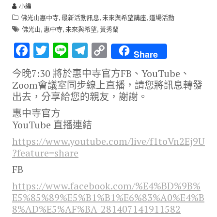
小編
,
,
,
佛光山惠中寺
最新活動訊息
未來與希望講座
道場活動
,
,
,
佛光山
惠中寺
未來與希望
黃秀蘭
F
T
Li
T
C
Share
ac
w
n
el
o
今晚7:30 將於惠中寺官方FB、YouTube、
e
it
e
e
p
Zoom會議室同步線上直播，請您將訊息轉發
b
te
gr
y
出去，分享給您的親友，謝謝。
o
r
a
Li
惠中寺官方
o
m
n
YouTube 直播連結
k
k
https://www.youtube.com/live/f1toVn2Ej9U
?feature=share
FB
https://www.facebook.com/%E4%BD%9B%
E5%85%89%E5%B1%B1%E6%83%A0%E4%B
8%AD%E5%AF%BA-281407141911582