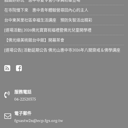
在寺院慢下來 惠中青年體驗營尋回內心的主人
台中東英里社區幸福生活講座 預防失智活出精彩
[道場活動] 2026佛光寶寶祝福禮暨佛光兒童開學禮
【佛光緣美術館台中館】開幕茶會
[道場公告] 活動延期公告 佛光山惠中寺2026年八關齋戒＆佛學講座
服務電話
04-22520375
電子郵件
fgsastw2n@ecp.fgs.org.tw