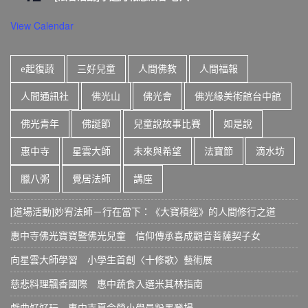
View Calendar
e起復蔬
三好兒童
人間佛教
人間福報
人間通訊社
佛光山
佛光會
佛光緣美術館台中館
佛光青年
佛誕節
兒童說故事比賽
如是說
惠中寺
星雲大師
未來與希望
法寶節
滴水坊
臘八粥
覺居法師
講座
[道場活動]妙宥法師－行在當下：《大寶積經》的人間修行之道
惠中寺佛光寶寶暨佛光兒童 信仰傳承喜成觀音菩薩契子女
向星雲大師學習 小學生首創〈十修歌〉藝術展
慈悲料理飄香國際 惠中蔬食入選米其林指南
戲曲好好玩 惠中寺夏令營小學員粉墨登場