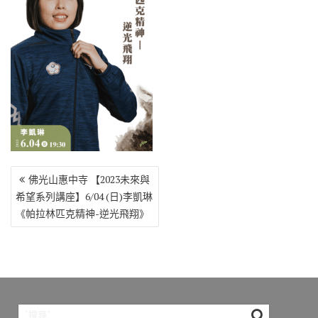
o
r
a
Li
o
m
n
k
k
文
佛光山惠中寺 【2023未來與
章
希望系列講座】6/04 (日)李凱琳
導
《帕拉林匹克精神-逆光飛翔》
覽