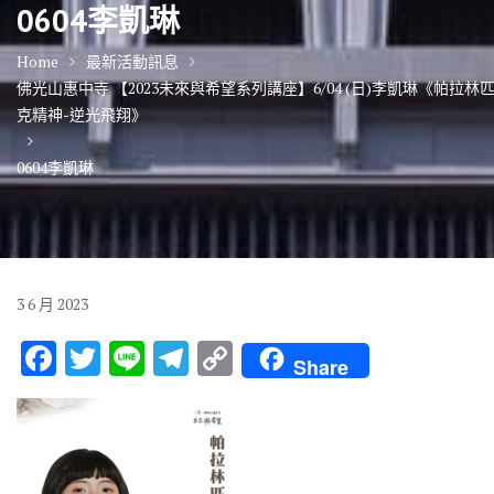
0604李凱琳
Home
最新活動訊息
佛光山惠中寺 【2023未來與希望系列講座】6/04 (日)李凱琳《帕拉林
克精神-逆光飛翔》
0604李凱琳
3
6 月
2023
F
T
Li
T
C
Share
ac
w
n
el
o
e
it
e
e
p
b
te
gr
y