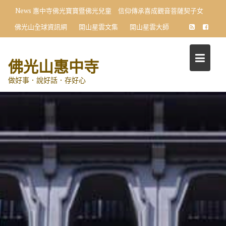
Skip
News
惠中寺佛光寶寶暨佛光兒童 信仰傳承喜成觀音菩薩契子女
to
佛光山全球資訊網
開山星雲文集
開山星雲大師
content
佛光山惠中寺
做好事．說好話．存好心