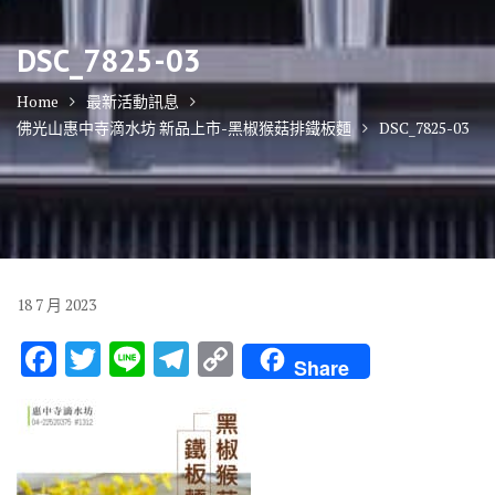
DSC_7825-03
Home
最新活動訊息
佛光山惠中寺滴水坊 新品上市-黑椒猴菇排鐵板麵
DSC_7825-03
18
7 月
2023
F
T
Li
T
C
Share
ac
w
n
el
o
e
it
e
e
p
b
te
gr
y