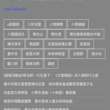
View Calendar
e起復蔬
三好兒童
人間佛教
人間福報
人間通訊社
佛光山
佛光會
佛光緣美術館台中館
佛光青年
佛誕節
兒童說故事比賽
如是說
惠中寺
星雲大師
未來與希望
法寶節
滴水坊
臘八粥
覺居法師
講座
[道場活動]妙宥法師－行在當下：《大寶積經》的人間修行之道
惠中寺佛光寶寶暨佛光兒童 信仰傳承喜成觀音菩薩契子女
向星雲大師學習 小學生首創〈十修歌〉藝術展
慈悲料理飄香國際 惠中蔬食入選米其林指南
戲曲好好玩 惠中寺夏令營小學員粉墨登場