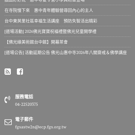
在寺院慢下來 惠中青年體驗營尋回內心的主人
台中東英里社區幸福生活講座 預防失智活出精彩
[道場活動] 2026佛光寶寶祝福禮暨佛光兒童開學禮
【佛光緣美術館台中館】開幕茶會
[道場公告] 活動延期公告 佛光山惠中寺2026年八關齋戒＆佛學講座
服務電話
04-22520375
電子郵件
fgsastw2n@ecp.fgs.org.tw