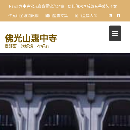
Skip
News
惠中寺佛光寶寶暨佛光兒童 信仰傳承喜成觀音菩薩契子女
to
佛光山全球資訊網
開山星雲文集
開山星雲大師
content
佛光山惠中寺
做好事．說好話．存好心