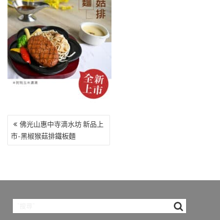
o
r
a
Li
o
m
n
k
k
文
佛光山惠中寺滴水坊 新品上
章
市-黑椒猴菇排鐵板麵
導
覽