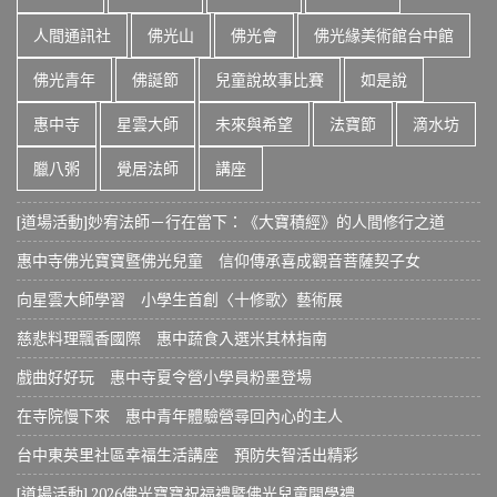
人間通訊社
佛光山
佛光會
佛光緣美術館台中館
佛光青年
佛誕節
兒童說故事比賽
如是說
惠中寺
星雲大師
未來與希望
法寶節
滴水坊
臘八粥
覺居法師
講座
[道場活動]妙宥法師－行在當下：《大寶積經》的人間修行之道
惠中寺佛光寶寶暨佛光兒童 信仰傳承喜成觀音菩薩契子女
向星雲大師學習 小學生首創〈十修歌〉藝術展
慈悲料理飄香國際 惠中蔬食入選米其林指南
戲曲好好玩 惠中寺夏令營小學員粉墨登場
在寺院慢下來 惠中青年體驗營尋回內心的主人
台中東英里社區幸福生活講座 預防失智活出精彩
[道場活動] 2026佛光寶寶祝福禮暨佛光兒童開學禮