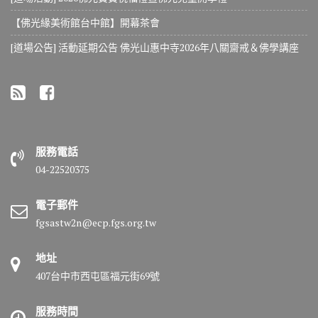
【佛光緣美術館台中館】開幕茶會
[道場公告] 活動延期公告 佛光山惠中寺2026年八關齋戒＆佛學講座
服務電話
04-22520375
電子郵件
fgsastw2n@ecp.fgs.org.tw
地址
407台中市西屯區福元街69號
服務時間