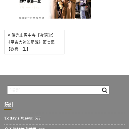
o
r
a
Li
o
m
n
k
k
文
佛光山惠中寺【雲講堂】
章
《星雲大師如是說》第七集
導
【歡喜一生】
覽
統計
Today's Views:
377