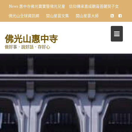
Skip
News
惠中寺佛光寶寶暨佛光兒童 信仰傳承喜成觀音菩薩契子女
to
佛光山全球資訊網
開山星雲文集
開山星雲大師
content
佛光山惠中寺
做好事．說好話．存好心