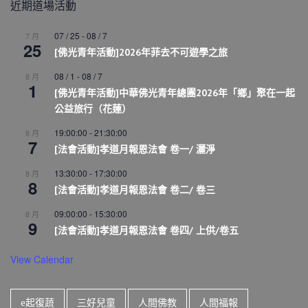
近期道場活動
07 / 25
-
08 / 7
7 月
25
[佛光青年活動]2026年菲去不可遊學之旅
08 / 1
-
08 / 7
8 月
1
[佛光青年活動]中華佛光青年總團2026年「鄉」聚在一起
公益旅行（花蓮）
19:00:00
-
21:30:00
8 月
7
[法會活動]孝道月報恩法會 卷一/ 灑淨
13:30:00
-
17:30:00
8 月
8
[法會活動]孝道月報恩法會 卷二/ 卷三
09:00:00
-
15:30:00
8 月
9
[法會活動]孝道月報恩法會 卷四/ 上供/卷五
View Calendar
e起復蔬
三好兒童
人間佛教
人間福報