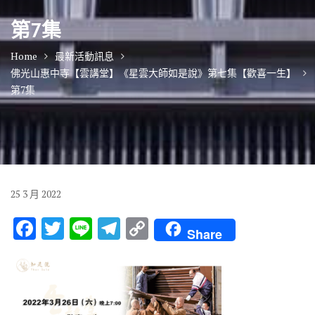
第7集
Home
最新活動訊息
佛光山惠中寺【雲講堂】《星雲大師如是說》第七集【歡喜一生】
第7集
25
3 月
2022
F
T
Li
T
C
Share
ac
w
n
el
o
e
it
e
e
p
b
te
gr
y