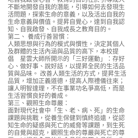
不斷地開發自我的潛能，引導如何去發現生
活問題，探索生命的意義，以及活出自我的
生命意義與價值。提昇自覺心，達到自我認
知、自我啟發、自我成長之教育目的。
第二、 養成行善習慣：
人類思想與行為的模式與慣性，決定其個人
及群體的生活內涵與品質的高下，本校提
倡 星雲大師所開示的「三好運動」：存好
心、做好事、說好話，以提昇全民的生活品
質與品味。 改善人類生活的方式，提昇生活
品質，增加正義道德，提高人際禮儀往來；
讓人明智達理，不在事業功名爭高低，而是
生活習慣良好的養成。
第三、觀照生命尊嚴：
面對現代社會中「生、老、病、死」的生命
課題與挑戰，從養生保健到慎終追遠，從認
知生命的疑惑與死亡的威脅等課題，到生死
的自覺與超克，觀照生命的尊嚴與死亡的尊