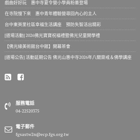
戲曲好好玩 惠中寺夏令營小學員粉墨登場
在寺院慢下來 惠中青年體驗營尋回內心的主人
台中東英里社區幸福生活講座 預防失智活出精彩
[道場活動] 2026佛光寶寶祝福禮暨佛光兒童開學禮
【佛光緣美術館台中館】開幕茶會
[道場公告] 活動延期公告 佛光山惠中寺2026年八關齋戒＆佛學講座
服務電話
04-22520375
電子郵件
fgsastw2n@ecp.fgs.org.tw