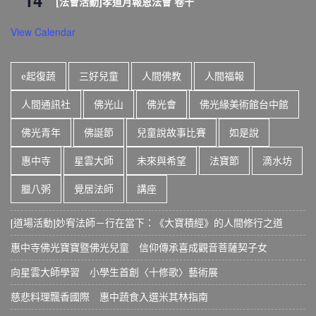
14
[法會活動]孝道月報恩法會 卷十
View Calendar
e起復蔬
三好兒童
人間佛教
人間福報
人間通訊社
佛光山
佛光會
佛光緣美術館台中館
佛光青年
佛誕節
兒童說故事比賽
如是說
惠中寺
星雲大師
未來與希望
法寶節
滴水坊
臘八粥
覺居法師
講座
[道場活動]妙宥法師－行在當下：《大寶積經》的人間修行之道
惠中寺佛光寶寶暨佛光兒童 信仰傳承喜成觀音菩薩契子女
向星雲大師學習 小學生首創〈十修歌〉藝術展
慈悲料理飄香國際 惠中蔬食入選米其林指南