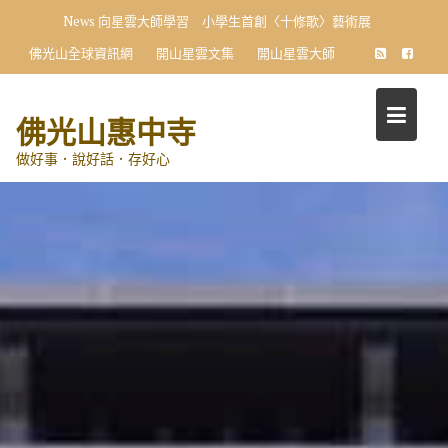
Skip
News
向星雲大師學習 小學生首創〈十修歌〉藝術展
to
佛光山全球資訊網
開山星雲文集
開山星雲大師
content
佛光山惠中寺
做好事．說好話．存好心