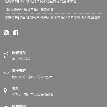
[道場活動] 2026佛光寶寶祝福禮暨佛光兒童開學禮
【佛光緣美術館台中館】開幕茶會
[道場公告] 活動延期公告 佛光山惠中寺2026年八關齋戒＆佛學講座
服務電話
04-22520375
電子郵件
fgsastw2n@ecp.fgs.org.tw
地址
407台中市西屯區福元街69號
服務時間