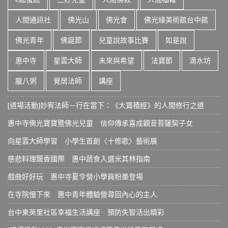
人間通訊社
佛光山
佛光會
佛光緣美術館台中館
佛光青年
佛誕節
兒童說故事比賽
如是說
惠中寺
星雲大師
未來與希望
法寶節
滴水坊
臘八粥
覺居法師
講座
[道場活動]妙宥法師－行在當下：《大寶積經》的人間修行之道
惠中寺佛光寶寶暨佛光兒童 信仰傳承喜成觀音菩薩契子女
向星雲大師學習 小學生首創〈十修歌〉藝術展
慈悲料理飄香國際 惠中蔬食入選米其林指南
戲曲好好玩 惠中寺夏令營小學員粉墨登場
在寺院慢下來 惠中青年體驗營尋回內心的主人
台中東英里社區幸福生活講座 預防失智活出精彩