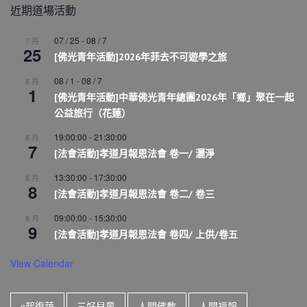
近期道場活動
07 / 25
-
08 / 7
7 月
25
[佛光青年活動]2026年菲去不可遊學之旅
08 / 1
-
08 / 7
8 月
1
[佛光青年活動]中華佛光青年總團2026年「鄉」聚在一起
公益旅行（花蓮）
19:00:00
-
21:30:00
8 月
7
[法會活動]孝道月報恩法會 卷一/ 灑淨
13:30:00
-
17:30:00
8 月
8
[法會活動]孝道月報恩法會 卷二/ 卷三
09:00:00
-
15:30:00
8 月
9
[法會活動]孝道月報恩法會 卷四/ 上供/卷五
View Calendar
e起復蔬
三好兒童
人間佛教
人間福報