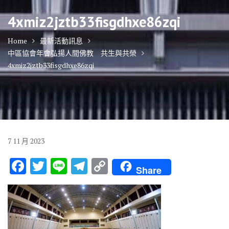
4xmiz2jztb33fisgdhxe86zqi
Home
最新活動訊息
中區協會年會弘揚人間佛教 共生與共榮
4xmiz2jztb33fisgdhxe86zqi
7
11 月
2023
F
T
Li
T
C
Share
ac
w
n
el
o
e
it
e
e
p
b
te
gr
y