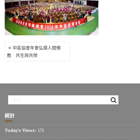
o
r
a
Li
o
m
n
k
k
文
中區協會年會弘揚人間佛
章
教 共生與共榮
導
覽
統計
Today's Views:
175