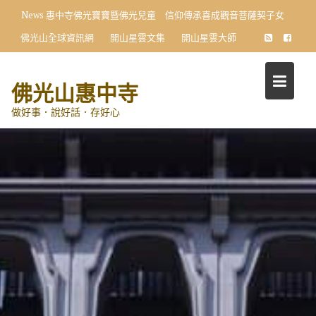
Skip
News
惠中寺佛光寶寶暨佛光兒童 信仰傳承喜成觀音菩薩契子女
to
佛光山全球資訊網
開山星雲文集
開山星雲大師
content
佛光山惠中寺
做好事．說好話．存好心