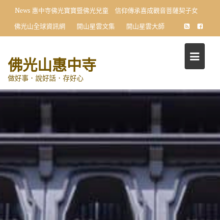
Skip
News
惠中寺佛光寶寶暨佛光兒童 信仰傳承喜成觀音菩薩契子女
to
佛光山全球資訊網
開山星雲文集
開山星雲大師
content
佛光山惠中寺
做好事．說好話．存好心