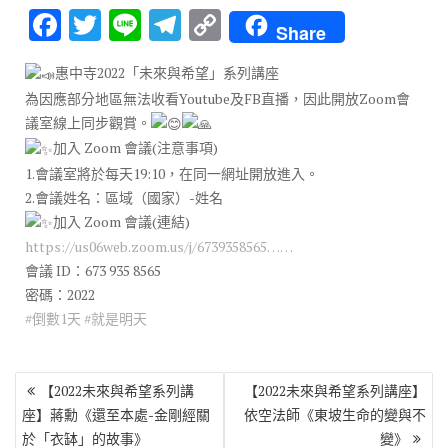
F
T
Li
T
C
Share
ac
w
n
el
o
惠中寺2022「未來與希望」系列講座
e
it
e
e
p
為因應部分地區無法收看Youtube及FB直播，因此開放Zoom會
b
te
gr
y
議室線上同步觀賞。
o
r
a
Li
加入 Zoom 會議(注意事項)
1.會議室將於每天19:10，在同一網址開放進入。
o
m
n
2.會議姓名：區域（國家）-姓名
k
k
加入 Zoom 會議(連結)
https://us06web.zoom.us/j/6739358565……
會議 ID：673 935 8565
密碼：2022
#倒數1天
#就是明天
文
【2022未來與希望系列講
【2022未來與希望系列講座】
章
座】蔣勳《還至本處-金剛經關
依空法師《東坡生命的變與不
導
於「衣缽」的故事》
變》