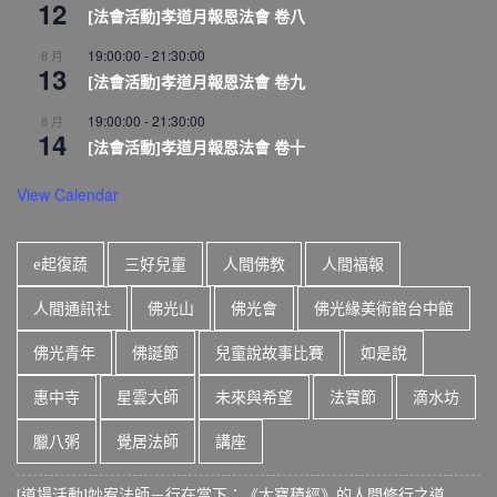
12
[法會活動]孝道月報恩法會 卷八
19:00:00
-
21:30:00
8 月
13
[法會活動]孝道月報恩法會 卷九
19:00:00
-
21:30:00
8 月
14
[法會活動]孝道月報恩法會 卷十
View Calendar
e起復蔬
三好兒童
人間佛教
人間福報
人間通訊社
佛光山
佛光會
佛光緣美術館台中館
佛光青年
佛誕節
兒童說故事比賽
如是說
惠中寺
星雲大師
未來與希望
法寶節
滴水坊
臘八粥
覺居法師
講座
[道場活動]妙宥法師－行在當下：《大寶積經》的人間修行之道