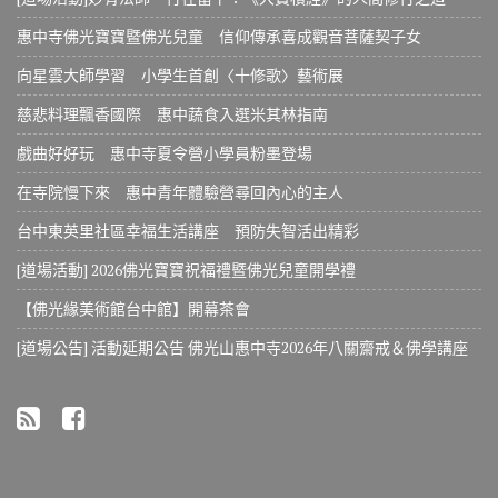
惠中寺佛光寶寶暨佛光兒童 信仰傳承喜成觀音菩薩契子女
向星雲大師學習 小學生首創〈十修歌〉藝術展
慈悲料理飄香國際 惠中蔬食入選米其林指南
戲曲好好玩 惠中寺夏令營小學員粉墨登場
在寺院慢下來 惠中青年體驗營尋回內心的主人
台中東英里社區幸福生活講座 預防失智活出精彩
[道場活動] 2026佛光寶寶祝福禮暨佛光兒童開學禮
【佛光緣美術館台中館】開幕茶會
[道場公告] 活動延期公告 佛光山惠中寺2026年八關齋戒＆佛學講座