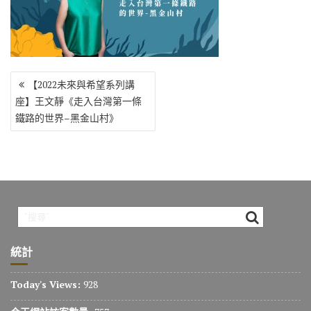
o
r
a
Li
o
m
n
k
k
文
【2022未來與希望系列講
章
座】王文靜《走入台灣第一條
導
鐵路的世界–黑金山村》
覽
統計
Today's Views:
928