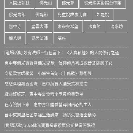
人間通訊社
佛光山
佛光會
佛光緣美術館台中館
佛光青年
佛誕節
兒童說故事比賽
如是說
惠中寺
星雲大師
未來與希望
法寶節
滴水坊
臘八粥
覺居法師
講座
[道場活動]妙宥法師－行在當下：《大寶積經》的人間修行之道
惠中寺佛光寶寶暨佛光兒童 信仰傳承喜成觀音菩薩契子女
向星雲大師學習 小學生首創〈十修歌〉藝術展
慈悲料理飄香國際 惠中蔬食入選米其林指南
戲曲好好玩 惠中寺夏令營小學員粉墨登場
在寺院慢下來 惠中青年體驗營尋回內心的主人
台中東英里社區幸福生活講座 預防失智活出精彩
[道場活動] 2026佛光寶寶祝福禮暨佛光兒童開學禮