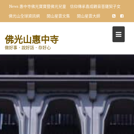
Skip
News
惠中寺佛光寶寶暨佛光兒童 信仰傳承喜成觀音菩薩契子女
to
佛光山全球資訊網
開山星雲文集
開山星雲大師
content
佛光山惠中寺
做好事．說好話．存好心