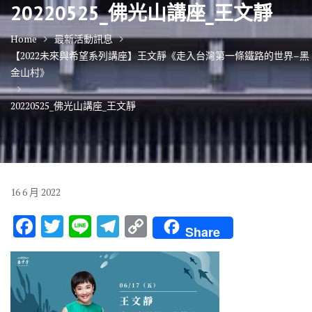
20220525_佛光山講座_王文靜
Home
最新活動訊息
【2022未來與希望系列講座】王文靜《走入台灣第一條鐵路的世界–黑
金山村》
20220525_佛光山講座_王文靜
16
6 月
2022
F
T
Li
T
C
Share
ac
w
n
el
o
e
it
e
e
p
b
te
gr
y