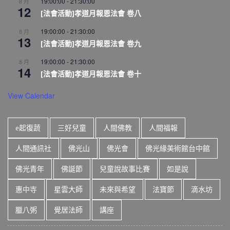
19:00:00
-
21:30:00
8 月
12
[法會活動]孝道月報恩法會 卷八
19:00:00
-
21:30:00
8 月
13
[法會活動]孝道月報恩法會 卷九
19:00:00
-
21:30:00
8 月
14
[法會活動]孝道月報恩法會 卷十
View Calendar
e起復蔬
三好兒童
人間佛教
人間福報
人間通訊社
佛光山
佛光會
佛光緣美術館台中館
佛光青年
佛誕節
兒童說故事比賽
如是說
惠中寺
星雲大師
未來與希望
法寶節
滴水坊
臘八粥
覺居法師
講座