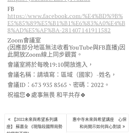
FB
https://www.facebook.com/%E4%BD%9B%
E5%85%89%E5%B1%B1%E6%83%A0%E4%B
8%AD%E5%AF%BA-281407141911582
Zoom會議室
(因應部分地區無法收看YouTube與FB直播)因
此開放Zoom線上同步觀賞。
會議室將於每晚19:10開放進入，
會議名稱：請填寫：區域（國家）-姓名，
會議ID：673 935 8565、密碼：2022。
祝福您🍀處事無畏 和平共存🍀
文
【2022未來與希望系列講
惠中寺未來與希望講座 心保
章
座】 蘇嘉全 《現階段國際局勢
和尚開示如何與心對談
導