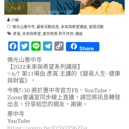
7
6 月
2022
小編
,
,
,
佛光山惠中寺
最新活動訊息
未來與希望講座
道場活動
,
,
,
彥寬
未來與希望
處世無畏 和平共存
講座
F
T
Li
T
C
Share
ac
w
n
el
o
佛光山惠中寺
e
it
e
e
p
【2022未來與希望系列講座】
b
te
gr
y
✨6/7 第11場由 彥寬 主講的《變易人生~健康
與財富》，
o
r
a
Li
o
m
n
今晚7:30 將於惠中寺官方FB、YouTube、
Zoom會議室同步線上直播，請您將訊息轉發
k
k
出去，分享給您的親友，謝謝。
惠中寺
YouTube
https://youtu.be/Ez3VjY96ZGs