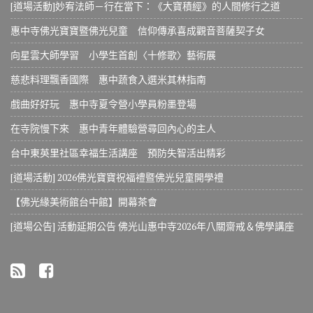
[道場活動]妙宥法師－行在當下：《大寶積經》的人間修行之道
惠中寺佛光寶寶暨佛光兒童 信仰傳承喜成觀音菩薩契子女
向星雲大師學習 小學生首創〈十修歌〉藝術展
慈悲料理飄香國際 惠中蔬食入選米其林指南
戲曲好好玩 惠中寺夏令營小學員粉墨登場
在寺院慢下來 惠中青年體驗營尋回內心的主人
台中東英里社區幸福生活講座 預防失智活出精彩
[道場活動] 2026佛光寶寶祝福禮暨佛光兒童開學禮
【佛光緣美術館台中館】開幕茶會
[道場公告] 活動延期公告 佛光山惠中寺2026年八關齋戒＆佛學講座