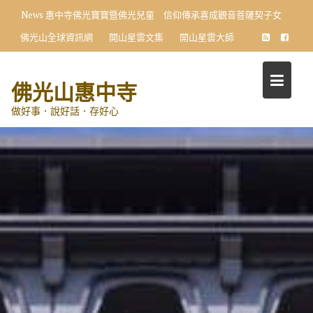
Skip
News
惠中寺佛光寶寶暨佛光兒童 信仰傳承喜成觀音菩薩契子女
to
佛光山全球資訊網
開山星雲文集
開山星雲大師
content
佛光山惠中寺
做好事．說好話．存好心