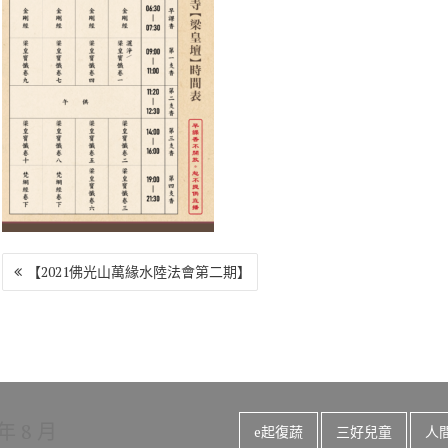
o
r
a
Li
o
m
n
k
k
文
【2021佛光山萬緣水陸法會第二期】
章
導
覽
 年 8 月
e起復蔬
三好兒童
人