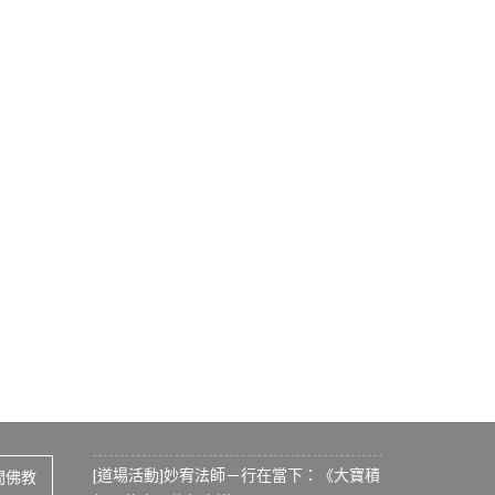
[道場活動]妙宥法師－行在當下：《大寶積
間佛教