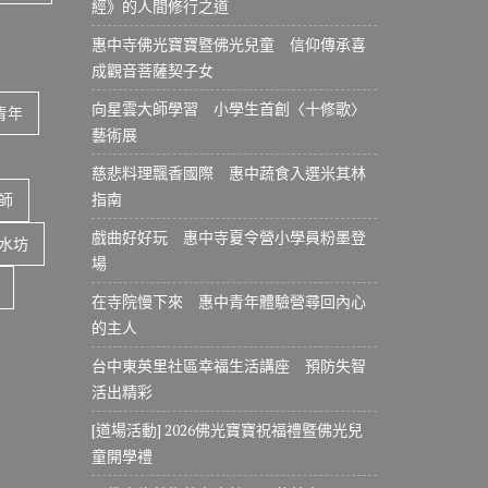
經》的人間修行之道
惠中寺佛光寶寶暨佛光兒童 信仰傳承喜
成觀音菩薩契子女
向星雲大師學習 小學生首創〈十修歌〉
青年
藝術展
慈悲料理飄香國際 惠中蔬食入選米其林
指南
師
戲曲好好玩 惠中寺夏令營小學員粉墨登
水坊
場
在寺院慢下來 惠中青年體驗營尋回內心
的主人
台中東英里社區幸福生活講座 預防失智
活出精彩
[道場活動] 2026佛光寶寶祝福禮暨佛光兒
童開學禮