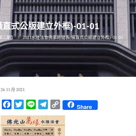
直式公版建立外框)-01-01
會第二期】
2021水陸法會佛事時間表(橫直式公版建立外框)-01-01
26
11 月
2021
F
T
Li
T
C
Share
ac
w
n
el
o
e
it
e
e
p
b
te
gr
y