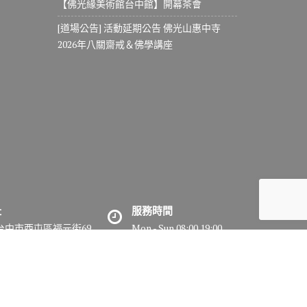
【佛光緣美術館台中館】開幕茶會
[道場公告] 活動延期公告 佛光山惠中寺
2026年八關齋戒＆佛學講座
址
服務時間
7台中市西屯區福元街69
Mon - Sun 08:00 19:00