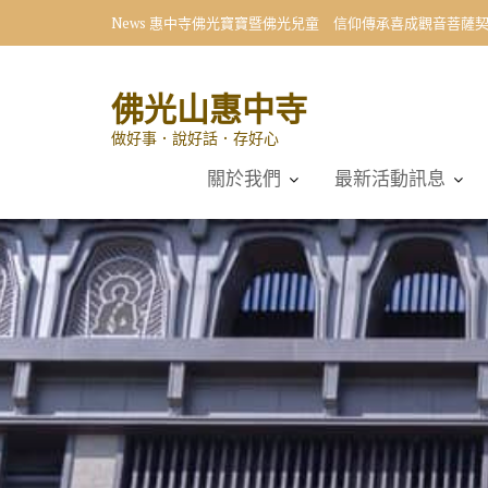
Skip
News
惠中寺佛光寶寶暨佛光兒童 信仰傳承喜成觀音菩薩
to
content
佛光山惠中寺
做好事．說好話．存好心
關於我們
最新活動訊息