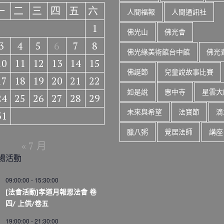
一
二
三
四
五
六
人間福報
人間通訊社
1
佛光山
佛光會
3
4
5
6
7
8
佛光緣美術館台中館
佛光
10
11
12
13
14
15
佛誕節
兒童說故事比賽
17
18
19
20
21
22
如是說
惠中寺
星雲大
24
25
26
27
28
29
未來與希望
法寶節
滴
31
臘八粥
覺居法師
講座
« 7 月
場活動
09:00:00
-
15:30:00
[法會活動]孝道月報恩法會 卷
四/ 上供/卷五
19:00:00
-
21:30:00