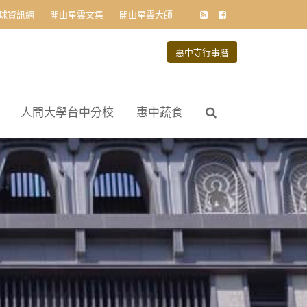
球資訊網
開山星雲文集
開山星雲大師
惠中寺行事曆
人間大學台中分校
惠中蔬食