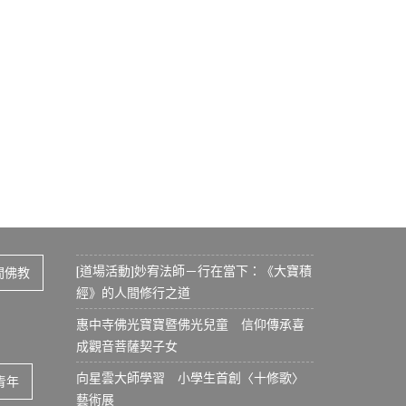
[道場活動]妙宥法師－行在當下：《大寶積
間佛教
經》的人間修行之道
惠中寺佛光寶寶暨佛光兒童 信仰傳承喜
成觀音菩薩契子女
向星雲大師學習 小學生首創〈十修歌〉
青年
藝術展