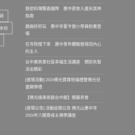
慈悲料理飄香國際 惠中蔬食入選米其林
指南
師
戲曲好好玩 惠中寺夏令營小學員粉墨登
水坊
場
在寺院慢下來 惠中青年體驗營尋回內心
的主人
台中東英里社區幸福生活講座 預防失智
活出精彩
[道場活動] 2026佛光寶寶祝福禮暨佛光兒
童開學禮
【佛光緣美術館台中館】開幕茶會
[道場公告] 活動延期公告 佛光山惠中寺
2026年八關齋戒＆佛學講座