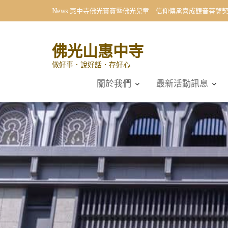
Skip
News
惠中寺佛光寶寶暨佛光兒童 信仰傳承喜成觀音菩薩
to
content
佛光山惠中寺
做好事．說好話．存好心
關於我們
最新活動訊息