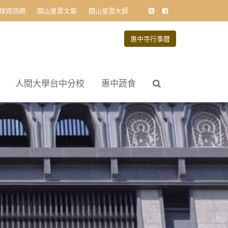
球資訊網
開山星雲文集
開山星雲大師
惠中寺行事曆
人間大學台中分校
惠中蔬食