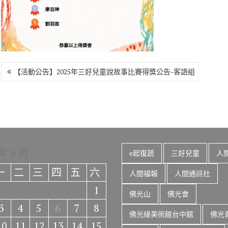
o
r
a
Li
o
m
n
k
k
文
【活動公告】2025年三好兒童說故事比賽得獎公告-客語組
章
導
覽
 年 8 月
e起復蔬
三好兒童
人
一
二
三
四
五
六
人間福報
人間通訊社
1
佛光山
佛光會
3
4
5
6
7
8
佛光緣美術館台中館
佛光
10
11
12
13
14
15