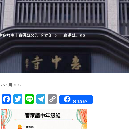
兒童說故事比賽得獎公告-客語組
比賽得獎2.010
23
3 月
2025
F
T
Li
T
C
Share
ac
w
n
el
o
e
it
e
e
p
b
te
gr
y