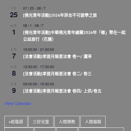
07 / 25
-
08 / 7
7 月
25
[佛光青年活動]2026年菲去不可遊學之旅
08 / 1
-
08 / 7
8 月
1
[佛光青年活動]中華佛光青年總團2026年「鄉」聚在一起
公益旅行（花蓮）
19:00:00
-
21:30:00
8 月
7
[法會活動]孝道月報恩法會 卷一/ 灑淨
13:30:00
-
17:30:00
8 月
8
[法會活動]孝道月報恩法會 卷二/ 卷三
09:00:00
-
15:30:00
8 月
9
[法會活動]孝道月報恩法會 卷四/ 上供/卷五
View Calendar
e起復蔬
三好兒童
人間佛教
人間福報