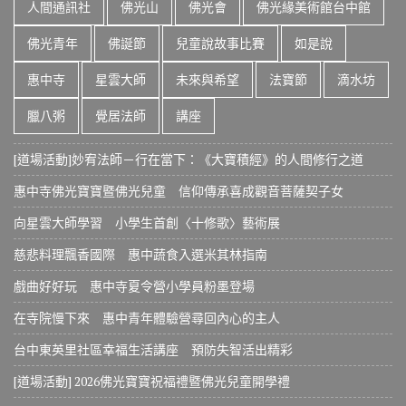
人間通訊社
佛光山
佛光會
佛光緣美術館台中館
佛光青年
佛誕節
兒童說故事比賽
如是說
惠中寺
星雲大師
未來與希望
法寶節
滴水坊
臘八粥
覺居法師
講座
[道場活動]妙宥法師－行在當下：《大寶積經》的人間修行之道
惠中寺佛光寶寶暨佛光兒童 信仰傳承喜成觀音菩薩契子女
向星雲大師學習 小學生首創〈十修歌〉藝術展
慈悲料理飄香國際 惠中蔬食入選米其林指南
戲曲好好玩 惠中寺夏令營小學員粉墨登場
在寺院慢下來 惠中青年體驗營尋回內心的主人
台中東英里社區幸福生活講座 預防失智活出精彩
[道場活動] 2026佛光寶寶祝福禮暨佛光兒童開學禮