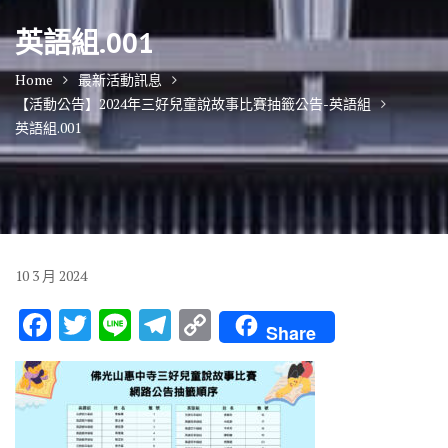
英語組.001
Home
最新活動訊息
【活動公告】2024年三好兒童說故事比賽抽籤公告-英語組
英語組.001
10
3 月
2024
F
T
Li
T
C
Share
ac
w
n
el
o
e
it
e
e
p
b
te
gr
y