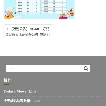
o
r
a
Li
o
m
n
k
k
文
【活動公告】2024年三好兒
章
童說故事比賽抽籤公告-英語組
導
覽
統計
Today's Views:
1,545
今天網站訪客數量:
1,072