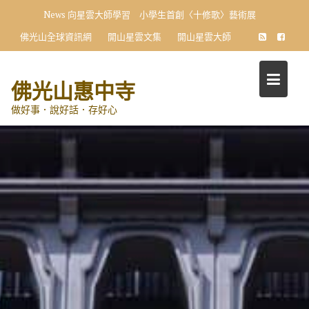
Skip
News
向星雲大師學習 小學生首創〈十修歌〉藝術展
to
佛光山全球資訊網
開山星雲文集
開山星雲大師
content
佛光山惠中寺
做好事．說好話．存好心