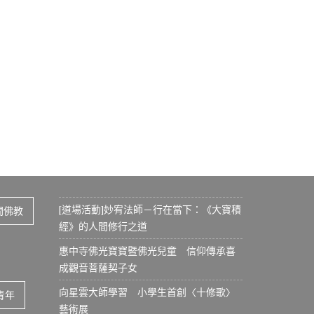
[道場活動]妙宥法師－行在當下：《大寶積
間佛教
經》的人間修行之道
惠中寺佛光寶寶暨佛光兒童 信仰傳承喜
成觀音菩薩契子女
向星雲大師學習 小學生首創〈十修歌〉
青年
藝術展