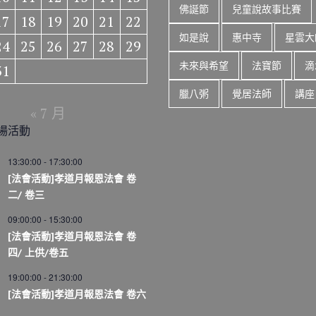
佛誕節
兒童說故事比賽
17
18
19
20
21
22
如是說
惠中寺
星雲大
24
25
26
27
28
29
未來與希望
法寶節
滴
31
臘八粥
覺居法師
講座
« 7 月
場活動
13:30:00
-
17:30:00
[法會活動]孝道月報恩法會 卷
二/ 卷三
09:00:00
-
15:30:00
[法會活動]孝道月報恩法會 卷
四/ 上供/卷五
19:00:00
-
21:30:00
[法會活動]孝道月報恩法會 卷六