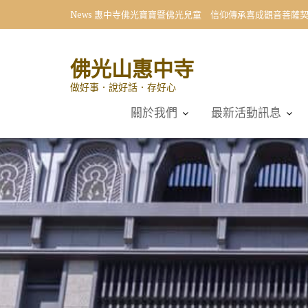
Skip
News
惠中寺佛光寶寶暨佛光兒童 信仰傳承喜成觀音菩薩
to
content
佛光山惠中寺
做好事．說好話．存好心
關於我們
最新活動訊息