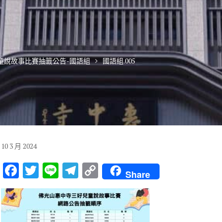
兒童說故事比賽抽籤公告-國語組
國語組.005
10
3 月
2024
F
T
Li
T
C
Share
ac
w
n
el
o
e
it
e
e
p
b
te
gr
y