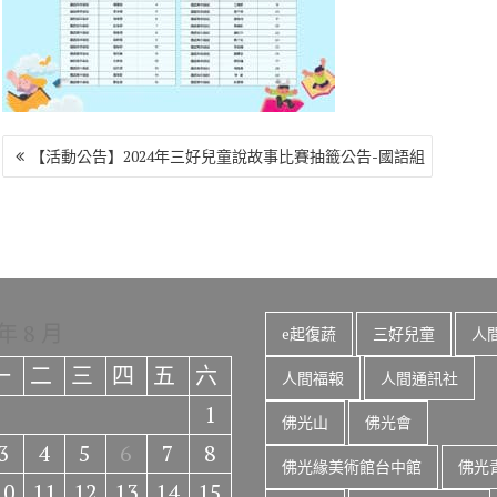
o
r
a
Li
o
m
n
k
k
文
【活動公告】2024年三好兒童說故事比賽抽籤公告-國語組
章
導
覽
 年 8 月
e起復蔬
三好兒童
人
一
二
三
四
五
六
人間福報
人間通訊社
1
佛光山
佛光會
3
4
5
6
7
8
佛光緣美術館台中館
佛光
10
11
12
13
14
15