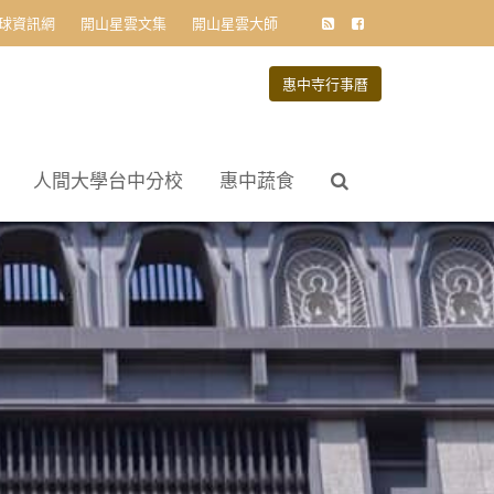
球資訊網
開山星雲文集
開山星雲大師
惠中寺行事曆
人間大學台中分校
惠中蔬食