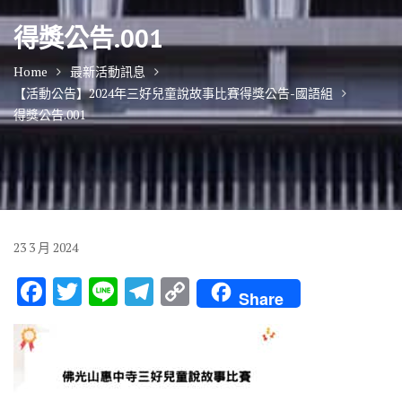
得獎公告.001
Home
最新活動訊息
【活動公告】2024年三好兒童說故事比賽得獎公告-國語組
得獎公告.001
23
3 月
2024
F
T
Li
T
C
Share
ac
w
n
el
o
e
it
e
e
p
b
te
gr
y