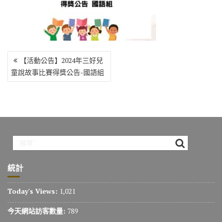
o
r
a
Li
o
m
n
k
k
文
【活動公告】2024年三好兒
章
童說故事比賽得獎公告-國語組
導
覽
統計
Today's Views:
1,021
今天網站訪客數量:
789