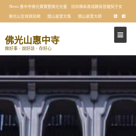
Skip
News
惠中寺佛光寶寶暨佛光兒童 信仰傳承喜成觀音菩薩契子女
to
佛光山全球資訊網
開山星雲文集
開山星雲大師
content
佛光山惠中寺
做好事．說好話．存好心