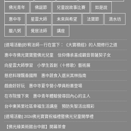
佛光青年
佛誕節
兒童說故事比賽
如是說
惠中寺
星雲大師
未來與希望
法寶節
滴水坊
臘八粥
覺居法師
講座
[道場活動]妙宥法師－行在當下：《大寶積經》的人間修行之道
惠中寺佛光寶寶暨佛光兒童 信仰傳承喜成觀音菩薩契子女
向星雲大師學習 小學生首創〈十修歌〉藝術展
慈悲料理飄香國際 惠中蔬食入選米其林指南
戲曲好好玩 惠中寺夏令營小學員粉墨登場
在寺院慢下來 惠中青年體驗營尋回內心的主人
台中東英里社區幸福生活講座 預防失智活出精彩
[道場活動] 2026佛光寶寶祝福禮暨佛光兒童開學禮
【佛光緣美術館台中館】開幕茶會