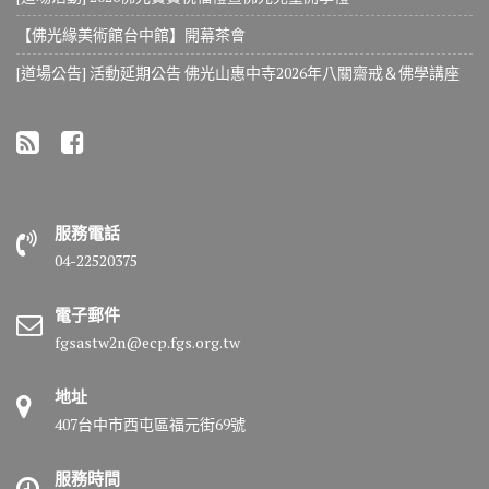
【佛光緣美術館台中館】開幕茶會
[道場公告] 活動延期公告 佛光山惠中寺2026年八關齋戒＆佛學講座
服務電話
04-22520375
電子郵件
fgsastw2n@ecp.fgs.org.tw
地址
407台中市西屯區福元街69號
服務時間