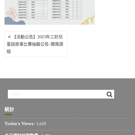
o
r
a
Li
o
m
n
k
k
文
【活動公告】2023年三好兒
章
童說故事比賽抽籤公告-閩南語
導
組
覽
統計
Today's Views:
1,610