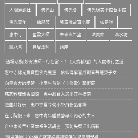
人間通訊社
佛光山
佛光會
佛光緣美術館台中館
佛光青年
佛誕節
兒童說故事比賽
如是說
惠中寺
星雲大師
未來與希望
法寶節
滴水坊
臘八粥
覺居法師
講座
[道場活動]妙宥法師－行在當下：《大寶積經》的人間修行之道
惠中寺佛光寶寶暨佛光兒童 信仰傳承喜成觀音菩薩契子女
向星雲大師學習 小學生首創〈十修歌〉藝術展
慈悲料理飄香國際 惠中蔬食入選米其林指南
戲曲好好玩 惠中寺夏令營小學員粉墨登場
在寺院慢下來 惠中青年體驗營尋回內心的主人
台中東英里社區幸福生活講座 預防失智活出精彩
[道場活動] 2026佛光寶寶祝福禮暨佛光兒童開學禮