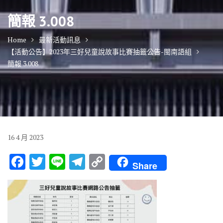
簡報 3.008
Home
最新活動訊息
【活動公告】2023年三好兒童說故事比賽抽籤公告-閩南語組
簡報 3.008
16
4 月
2023
F
T
Li
T
C
Share
ac
w
n
el
o
e
it
e
e
p
b
te
gr
y