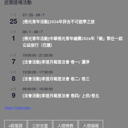
近期道場活動
07 / 25
-
08 / 7
7 月
25
[佛光青年活動]2026年菲去不可遊學之旅
08 / 1
-
08 / 7
8 月
1
[佛光青年活動]中華佛光青年總團2026年「鄉」聚在一起
公益旅行（花蓮）
19:00:00
-
21:30:00
8 月
7
[法會活動]孝道月報恩法會 卷一/ 灑淨
13:30:00
-
17:30:00
8 月
8
[法會活動]孝道月報恩法會 卷二/ 卷三
09:00:00
-
15:30:00
8 月
9
[法會活動]孝道月報恩法會 卷四/ 上供/卷五
View Calendar
e起復蔬
三好兒童
人間佛教
人間福報