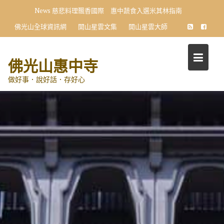
Skip
News
慈悲料理飄香國際 惠中蔬食入選米其林指南
to
佛光山全球資訊網
開山星雲文集
開山星雲大師
content
佛光山惠中寺
做好事．說好話．存好心