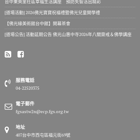
台中東英里社區幸福生活講座 預防失智活出精彩
[道場活動] 2026佛光寶寶祝福禮暨佛光兒童開學禮
【佛光緣美術館台中館】開幕茶會
[道場公告] 活動延期公告 佛光山惠中寺2026年八關齋戒＆佛學講座
服務電話
04-22520375
電子郵件
fgsastw2n@ecp.fgs.org.tw
地址
407台中市西屯區福元街69號