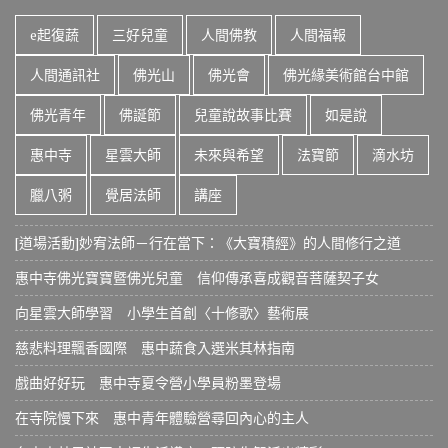
e起復蔬
三好兒童
人間佛教
人間福報
人間通訊社
佛光山
佛光會
佛光緣美術館台中館
佛光青年
佛誕節
兒童說故事比賽
如是說
惠中寺
星雲大師
未來與希望
法寶節
滴水坊
臘八粥
覺居法師
講座
[道場活動]妙宥法師－行在當下：《大寶積經》的人間修行之道
惠中寺佛光寶寶暨佛光兒童 信仰傳承喜成觀音菩薩契子女
向星雲大師學習 小學生首創〈十修歌〉藝術展
慈悲料理飄香國際 惠中蔬食入選米其林指南
戲曲好好玩 惠中寺夏令營小學員粉墨登場
在寺院慢下來 惠中青年體驗營尋回內心的主人