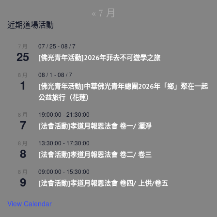
« 7 月
近期道場活動
07 / 25
-
08 / 7
7 月
25
[佛光青年活動]2026年菲去不可遊學之旅
08 / 1
-
08 / 7
8 月
1
[佛光青年活動]中華佛光青年總團2026年「鄉」聚在一起
公益旅行（花蓮）
19:00:00
-
21:30:00
8 月
7
[法會活動]孝道月報恩法會 卷一/ 灑淨
13:30:00
-
17:30:00
8 月
8
[法會活動]孝道月報恩法會 卷二/ 卷三
09:00:00
-
15:30:00
8 月
9
[法會活動]孝道月報恩法會 卷四/ 上供/卷五
View Calendar