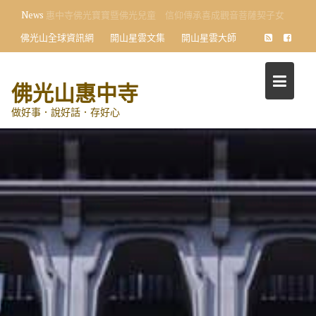
Skip
News
向星雲大師學習 小學生首創〈十修歌〉藝術展
to
佛光山全球資訊網
開山星雲文集
開山星雲大師
content
佛光山惠中寺
做好事．說好話．存好心