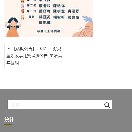
o
r
a
Li
o
m
n
k
k
文
【活動公告】2023年三好兒
章
童說故事比賽得獎公告-英語高
導
年級組
覽
統計