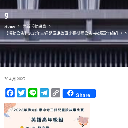
9
Home
最新活動訊息
【活動公告】2023年三好兒童說故事比賽得獎公告-英語高年級組
9
30
4 月
2023
F
T
Li
T
C
Share
ac
w
n
el
o
e
it
e
e
p
b
te
gr
y