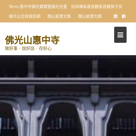
Skip
News
惠中寺佛光寶寶暨佛光兒童 信仰傳承喜成觀音菩薩契子女
to
佛光山全球資訊網
開山星雲文集
開山星雲大師
content
佛光山惠中寺
做好事．說好話．存好心