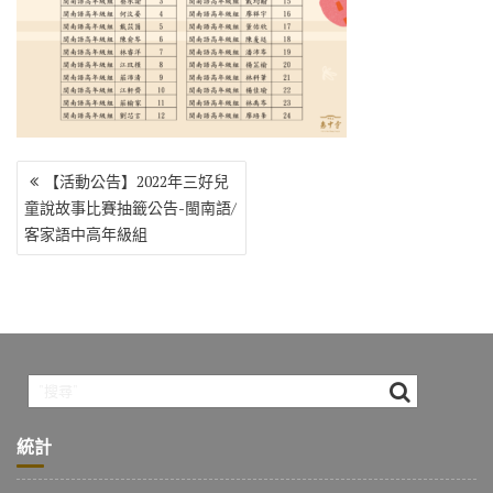
o
r
a
Li
o
m
n
k
k
文
【活動公告】2022年三好兒
章
童說故事比賽抽籤公告-閩南語/
導
客家語中高年級組
覽
統計