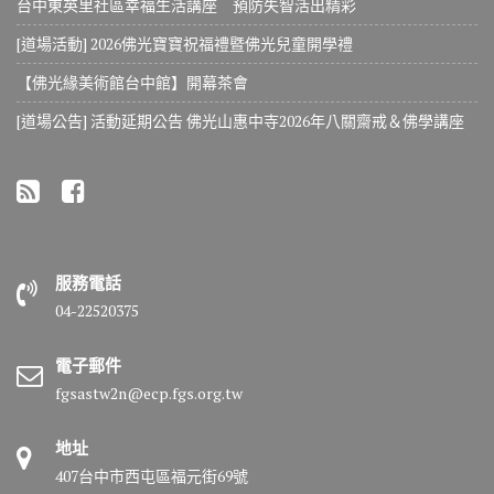
台中東英里社區幸福生活講座 預防失智活出精彩
[道場活動] 2026佛光寶寶祝福禮暨佛光兒童開學禮
【佛光緣美術館台中館】開幕茶會
[道場公告] 活動延期公告 佛光山惠中寺2026年八關齋戒＆佛學講座
服務電話
04-22520375
電子郵件
fgsastw2n@ecp.fgs.org.tw
地址
407台中市西屯區福元街69號