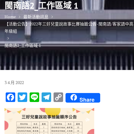
閩南語2_工作區域 1
Home
最新活動訊息
【活動公告】2022年三好兒童說故事比賽抽籤公告-閩南語/客家語中高
年級組
閩南語2_工作區域 1
3
4 月
2022
F
T
Li
T
C
Share
ac
w
n
el
o
e
it
e
e
p
b
te
gr
y