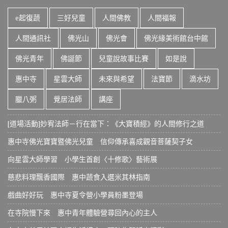
e起復蔬
三好兒童
人間佛教
人間福報
人間通訊社
佛光山
佛光會
佛光緣美術館台中館
佛光青年
佛誕節
兒童說故事比賽
如是說
惠中寺
星雲大師
未來與希望
法寶節
滴水坊
臘八粥
覺居法師
講座
[道場活動]妙宥法師－行在當下：《大寶積經》的人間修行之道
惠中寺佛光寶寶暨佛光兒童 信仰傳承喜成觀音菩薩契子女
向星雲大師學習 小學生首創〈十修歌〉藝術展
慈悲料理飄香國際 惠中蔬食入選米其林指南
戲曲好好玩 惠中寺夏令營小學員粉墨登場
在寺院慢下來 惠中青年體驗營尋回內心的主人