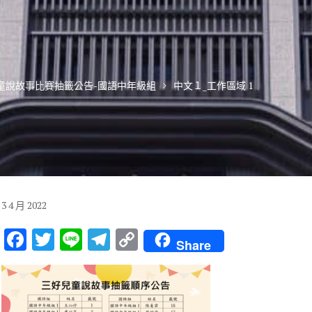
兒童說故事比賽抽籤公告-國語中年級組
中文１_工作區域 1
3
4 月
2022
F
T
Li
T
C
Share
ac
w
n
el
o
e
it
e
e
p
b
te
gr
y