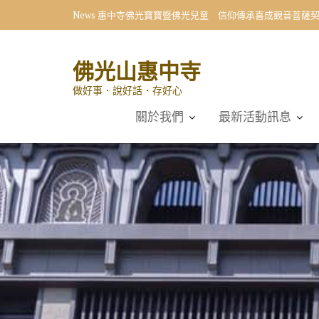
Skip
News
惠中寺佛光寶寶暨佛光兒童 信仰傳承喜成觀音菩薩
to
content
佛光山惠中寺
做好事．說好話．存好心
關於我們
最新活動訊息