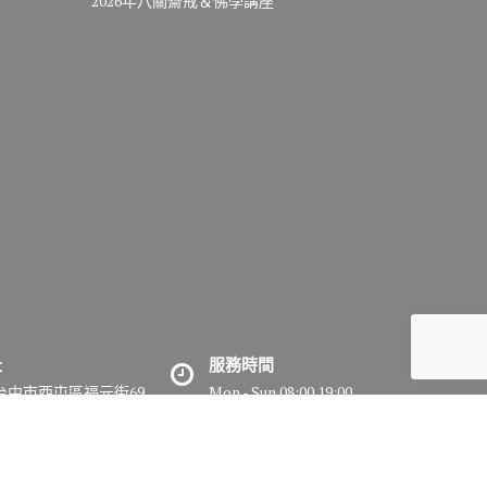
2026年八關齋戒＆佛學講座
址
服務時間
7台中市西屯區福元街69
Mon - Sun 08:00 19:00