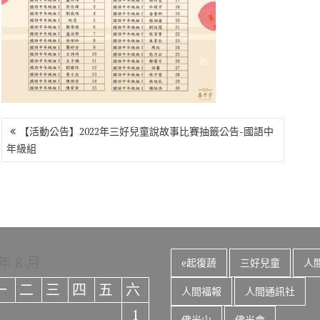
o
r
a
Li
o
m
n
k
k
文
【活動公告】2022年三好兒童說故事比賽抽籤公告-國語中
章
年級組
導
覽
 年 8 月
e起復蔬
三好兒童
人
一
二
三
四
五
六
人間福報
人間通訊社
1
佛光山
佛光會