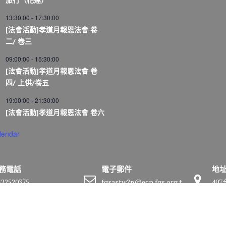
旅行（花蓮）
13:30:00
-
17:30:00
[法會活動]孝道月報恩法會 卷
二/ 卷三
09:00:00
-
15:30:00
[法會活動]孝道月報恩法會 卷
四/ 上供/卷五
19:00:00
-
21:30:00
[法會活動]孝道月報恩法會 卷六
lendar
務電話
電子郵件
地
-22520375
fgsastw2n@ecp.fgs.org.t
40
w
號