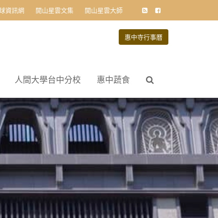
球資訊網
開山星雲文集
開山星雲大師
惠中寺行事曆
人間大學台中分校
惠中蔬食