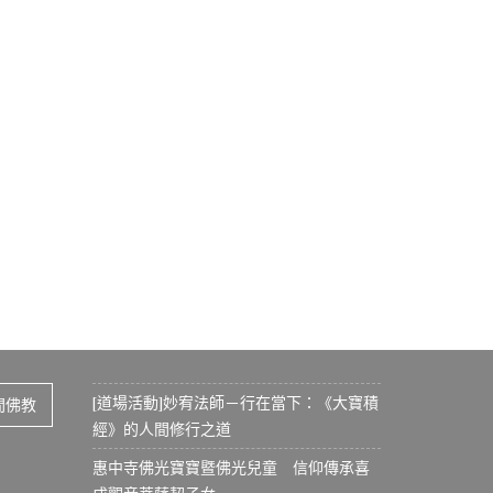
[道場活動]妙宥法師－行在當下：《大寶積
間佛教
經》的人間修行之道
惠中寺佛光寶寶暨佛光兒童 信仰傳承喜