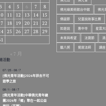
3
4
5
6
7
8
佛光緣美術館台中館
佛光
10
11
12
13
14
15
佛誕節
兒童說故事比賽
17
18
19
20
21
22
如是說
惠中寺
星雲大
24
25
26
27
28
29
未來與希望
法寶節
滴
31
臘八粥
覺居法師
講座
« 7 月
場活動
07 / 25
-
08 / 7
[佛光青年活動]2026年菲去不可
遊學之旅
08 / 1
-
08 / 7
[佛光青年活動]中華佛光青年總
團2026年「鄉」聚在一起公益