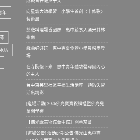
成觀音菩薩契子女
向星雲大師學習 小學生首創〈十修歌〉
青年
藝術展
慈悲料理飄香國際 惠中蔬食入選米其林
指南
師
戲曲好好玩 惠中寺夏令營小學員粉墨登
水坊
場
在寺院慢下來 惠中青年體驗營尋回內心
的主人
台中東英里社區幸福生活講座 預防失智
活出精彩
[道場活動] 2026佛光寶寶祝福禮暨佛光兒
童開學禮
【佛光緣美術館台中館】開幕茶會
[道場公告] 活動延期公告 佛光山惠中寺