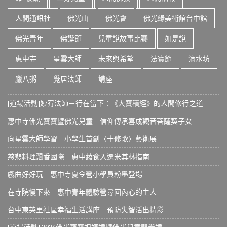
人間通訊社
佛光山
佛光會
佛光緣美術館台中館
佛光青年
佛誕節
兒童說故事比賽
如是說
惠中寺
星雲大師
未來與希望
法寶節
滴水坊
臘八粥
覺居法師
講座
[道場活動]妙宥法師－行在當下：《大寶積經》的人間修行之道
惠中寺佛光寶寶暨佛光兒童 信仰傳承喜成觀音菩薩契子女
向星雲大師學習 小學生首創〈十修歌〉藝術展
慈悲料理飄香國際 惠中蔬食入選米其林指南
戲曲好好玩 惠中寺夏令營小學員粉墨登場
在寺院慢下來 惠中青年體驗營尋回內心的主人
台中東英里社區幸福生活講座 預防失智活出精彩