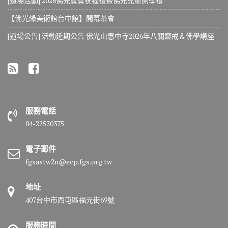
[道場活動] 2026佛光寶寶祝福禮暨佛光兒童開學禮
【佛光緣美術館台中館】開幕茶會
[道場公告] 活動延期公告 佛光山惠中寺2026年八關齋戒＆佛學講座
服務電話
04-22520375
電子郵件
fgsastw2n@ecp.fgs.org.tw
地址
407台中市西屯區福元街69號
服務時間