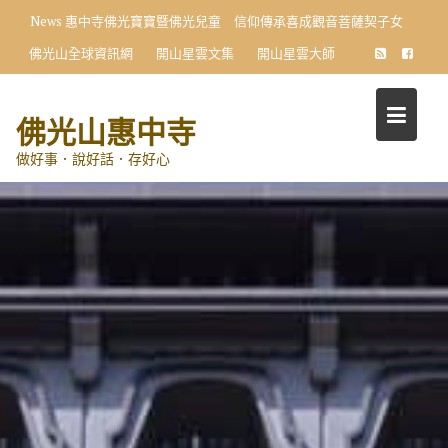
Skip
News
惠中寺佛光寶寶暨佛光兒童 信仰傳承喜成觀音菩薩契子女
to
佛光山全球資訊網
開山星雲文集
開山星雲大師
content
佛光山惠中寺
做好事．說好話．存好心