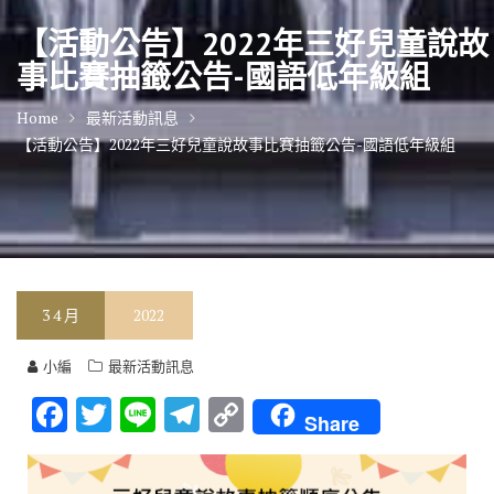
【活動公告】2022年三好兒童說故
事比賽抽籤公告-國語低年級組
Home
最新活動訊息
【活動公告】2022年三好兒童說故事比賽抽籤公告-國語低年級組
3
4 月
2022
小編
最新活動訊息
F
T
Li
T
C
Share
ac
w
n
el
o
e
it
e
e
p