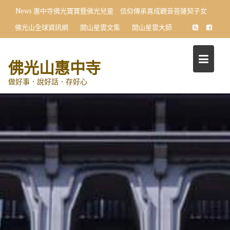
Skip
News
惠中寺佛光寶寶暨佛光兒童 信仰傳承喜成觀音菩薩契子女
to
佛光山全球資訊網
開山星雲文集
開山星雲大師
content
佛光山惠中寺
做好事．說好話．存好心