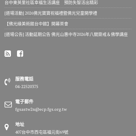
台中東英里社區幸福生活講座 預防失智活出精彩
[道場活動] 2026佛光寶寶祝福禮暨佛光兒童開學禮
【佛光緣美術館台中館】開幕茶會
[道場公告] 活動延期公告 佛光山惠中寺2026年八關齋戒＆佛學講座
服務電話
04-22520375
電子郵件
fgsastw2n@ecp.fgs.org.tw
地址
407台中市西屯區福元街69號