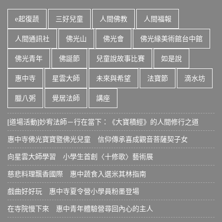
e起復蔬
三好兒童
人間佛教
人間福報
人間通訊社
佛光山
佛光會
佛光緣美術館台中館
佛光青年
佛誕節
兒童說故事比賽
如是說
惠中寺
星雲大師
未來與希望
法寶節
滴水坊
臘八粥
覺居法師
講座
[道場活動]妙宥法師－行在當下：《大寶積經》的人間修行之道
惠中寺佛光寶寶暨佛光兒童 信仰傳承喜成觀音菩薩契子女
向星雲大師學習 小學生首創〈十修歌〉藝術展
慈悲料理飄香國際 惠中蔬食入選米其林指南
戲曲好好玩 惠中寺夏令營小學員粉墨登場
在寺院慢下來 惠中青年體驗營尋回內心的主人