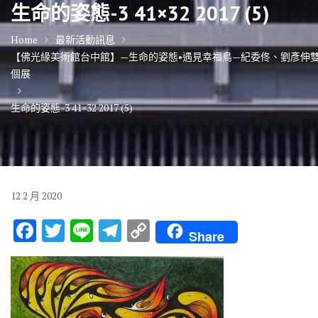
生命的姿態-3 41×32 2017 (5)
Home
最新活動訊息
【佛光緣美術館台中館】—生命的姿態•遇見幸福鳥—紀委佟、劉彥伸
個展
生命的姿態-3 41×32 2017 (5)
12
2 月
2020
F
T
Li
T
C
Share
ac
w
n
el
o
e
it
e
e
p
b
te
gr
y