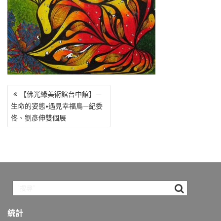
o
r
a
Li
o
m
n
k
k
文
【佛光緣美術館台中館】—
章
生命的姿態•遇見幸福鳥—紀委
導
佟、劉彥伸雙個展
覽
統計