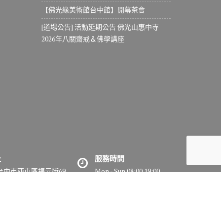
【佛光緣美術館台中館】開幕茶會
[道場公告] 活動延期公告 佛光山惠中寺
2026年八關齋戒＆佛學講座
址
服務時間
7台中市西屯區福元街69
Mon - Sun 08:00 19:00