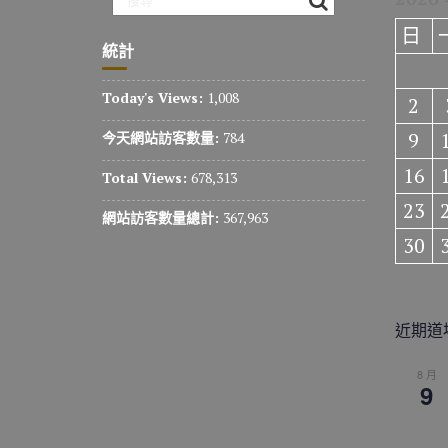
日
統計
Today's Views:
1,008
2
9
今天網站訪客數量:
784
16
Total Views:
678,313
23
網站訪客數量總計:
367,963
30
近期道
8 月
9