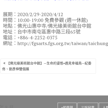
展期：2020/2/29-2020/4/12
時間：10:00-19:00 免費參觀 (週一休館)
地點：佛光山惠中寺/佛光緣美術館台中館
地址：台中市南屯區惠中路三段65號
電話：+886-4-2252-0375
網址：http://fgsarts.fgs.org.tw/taiwan/taichun
文
【佛光緣美術館台中館】—生命的姿態•遇見幸福鳥—紀委
章
佟、劉彥伸雙個展
導
覽
 年 8 月
e起復蔬
三好兒童
人