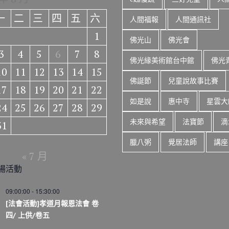
一
二
三
四
五
六
人間福報
人間通訊社
1
佛光山
佛光會
3
4
5
6
7
8
佛光緣美術館台中館
佛光
10
11
12
13
14
15
佛誕節
兒童說故事比賽
17
18
19
20
21
22
如是說
惠中寺
星雲大
24
25
26
27
28
29
未來與希望
法寶節
滴
31
臘八粥
覺居法師
講座
« 7 月
場活動
09:00:00
-
15:30:00
[法會活動]孝道月報恩法會 卷
四/ 上供/卷五