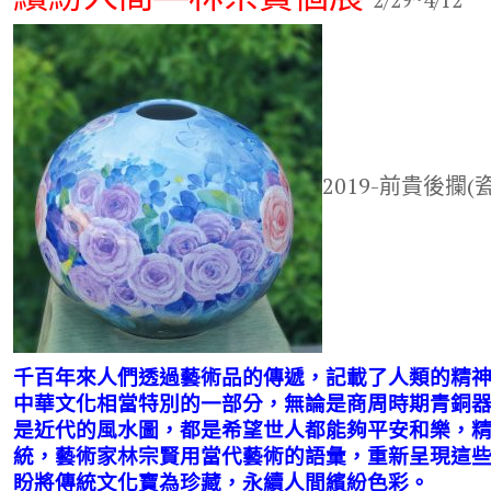
2/29~4/12
e
it
e
e
p
b
te
gr
y
o
r
a
Li
o
m
n
k
k
2019-前貴後攔(
千百年來人們透過藝術品的傳遞，記載了人類的精
中華文化相當特別的一部分，無論是商周時期青銅
是近代的風水圖，都是希望世人都能夠平安和樂，
統，藝術家林宗賢用當代藝術的語彙，重新呈現這
盼將傳統文化寶為珍藏，永續人間繽紛色彩。