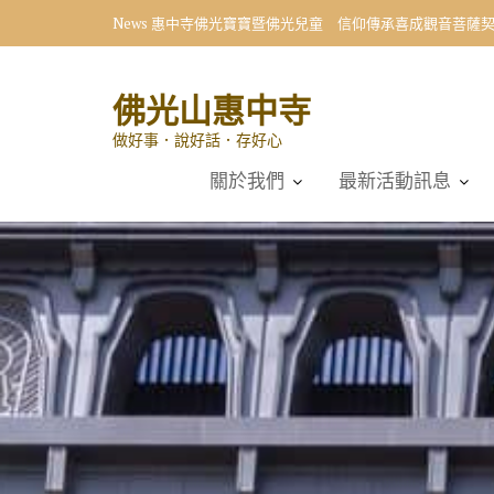
Skip
News
惠中寺佛光寶寶暨佛光兒童 信仰傳承喜成觀音菩薩
to
content
佛光山惠中寺
做好事．說好話．存好心
關於我們
最新活動訊息