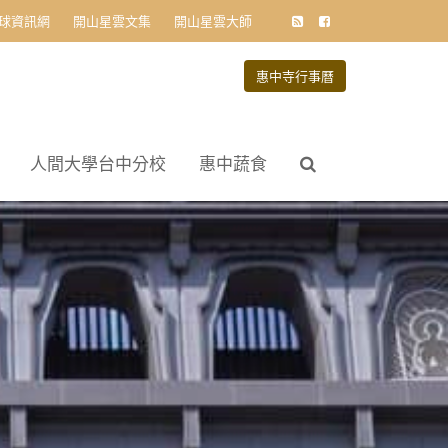
球資訊網
開山星雲文集
開山星雲大師
惠中寺行事曆
人間大學台中分校
惠中蔬食