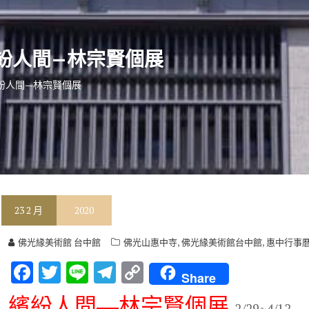
紛人間—林宗賢個展
紛人間—林宗賢個展
23
2 月
2020
,
,
佛光緣美術館 台中館
佛光山惠中寺
佛光緣美術館台中館
惠中行事
F
T
Li
T
C
Share
ac
w
n
el
o
繽紛人間—林宗賢個展