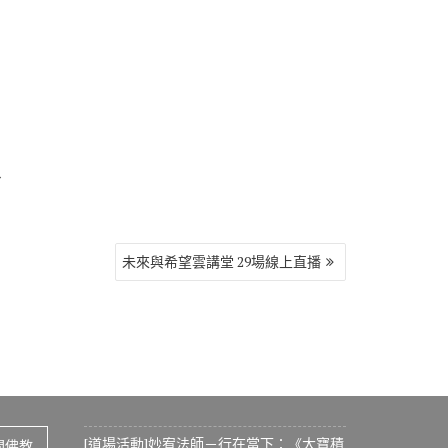
g
未來與希望雲講堂 29場線上直播
[道場活動]妙宥法師－行在當下：《大寶積
間佛教