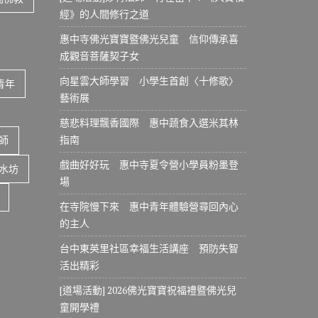
經》的人間修行之道
惠中寺佛光寶寶暨佛光兒童 信仰傳承喜
成觀音菩薩契子女
向星雲大師學習 小學生首創〈十修歌〉
青年
藝術展
慈悲料理飄香國際 惠中蔬食入選米其林
指南
師
戲曲好好玩 惠中寺夏令營小學員粉墨登
水坊
場
在寺院慢下來 惠中青年體驗營尋回內心
的主人
台中東英里社區幸福生活講座 預防失智
活出精彩
[道場活動] 2026佛光寶寶祝福禮暨佛光兒
童開學禮