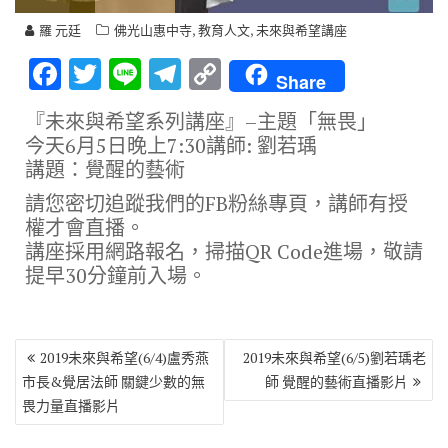
,
,
羅 元廷
佛光山惠中寺
教育人文
未來與希望講座
F
T
Li
T
C
Share
ac
w
n
el
o
『未來與希望系列講座』–主題「無畏」
e
it
e
e
p
今天6月5日晚上7:30講師: 劉若瑀
b
te
gr
y
講題：覺醒的藝術
o
r
a
Li
請您密切追蹤我們的FB粉絲專頁，講師有授
o
m
n
權才會直播。
講座採用網路報名，掃描QR Code進場，敬請
k
k
提早30分鐘前入場。
文
2019未來與希望(6/4)盧秀燕
2019未來與希望(6/5)劉若瑀老
章
市長&覺居法師 關鍵少數的無
師 覺醒的藝術直播影片
導
畏力量直播影片
覽