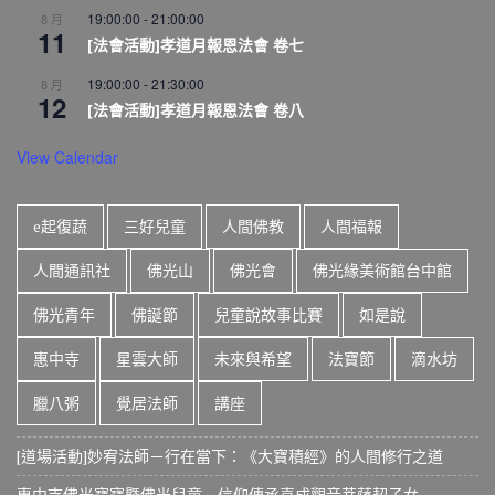
19:00:00
-
21:00:00
8 月
11
[法會活動]孝道月報恩法會 卷七
19:00:00
-
21:30:00
8 月
12
[法會活動]孝道月報恩法會 卷八
View Calendar
e起復蔬
三好兒童
人間佛教
人間福報
人間通訊社
佛光山
佛光會
佛光緣美術館台中館
佛光青年
佛誕節
兒童說故事比賽
如是說
惠中寺
星雲大師
未來與希望
法寶節
滴水坊
臘八粥
覺居法師
講座
[道場活動]妙宥法師－行在當下：《大寶積經》的人間修行之道
惠中寺佛光寶寶暨佛光兒童 信仰傳承喜成觀音菩薩契子女