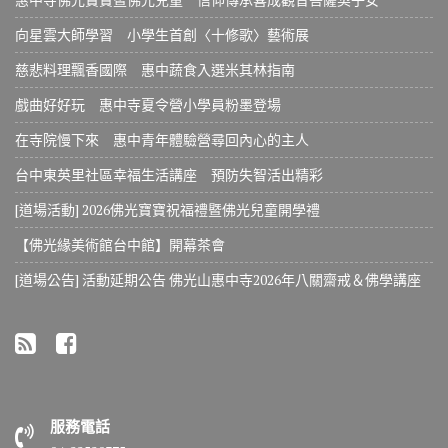
向星雲大師學習 小學生首創〈十修歌〉藝術展
慈悲料理飄香國際 惠中蔬食入選米其林指南
戲曲好好玩 惠中寺夏令營小學員粉墨登場
在寺院慢下來 惠中青年體驗營尋回內心的主人
台中東英里社區幸福生活講座 預防失智活出精彩
[道場活動] 2026佛光寶寶祝福禮暨佛光兒童開學禮
【佛光緣美術館台中館】開幕茶會
[道場公告] 活動延期公告 佛光山惠中寺2026年八關齋戒＆佛學講座
服務電話