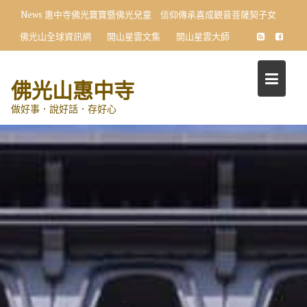
Skip
News
惠中寺佛光寶寶暨佛光兒童 信仰傳承喜成觀音菩薩契子女
to
佛光山全球資訊網
開山星雲文集
開山星雲大師
content
佛光山惠中寺
做好事．說好話．存好心