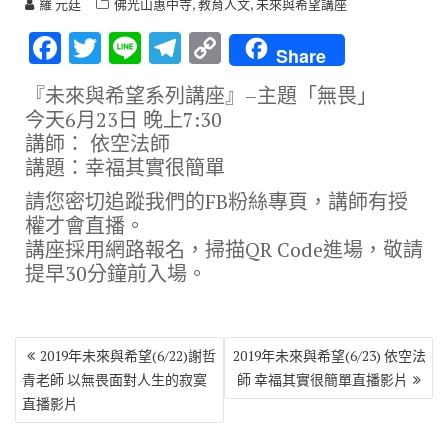
,
,
羅 元廷
佛光山惠中寺
教育人文
未來與希望講座
F
T
Li
T
C
Share
ac
w
n
el
o
『未來與希望系列講座』–主題「無畏」
e
it
e
e
p
今天6月23日 晚上7:30
b
te
gr
y
講師： 依空法師
講題：幸福其實很簡單
o
r
a
Li
o
m
n
請您密切追蹤我們的FB粉絲專頁，講師有授
權才會直播。
k
k
講座採用網路報名，掃描QR Code進場，敬請
提早30分鐘前入場。
文
2019年未來與希望(6/22)謝哲
2019年未來與希望(6/23) 依空法
章
青老師 以無畏面對人生的寂寞
師 幸福其實很簡單直播影片
導
直播影片
覽