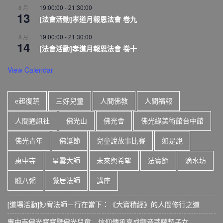
19:00:00
-
21:30:00
8 月
13
[法會活動]孝道月報恩法會 卷九
19:00:00
-
21:30:00
8 月
14
[法會活動]孝道月報恩法會 卷十
View Calendar
e起復蔬
三好兒童
人間佛教
人間福報
人間通訊社
佛光山
佛光會
佛光緣美術館台中館
佛光青年
佛誕節
兒童說故事比賽
如是說
惠中寺
星雲大師
未來與希望
法寶節
滴水坊
臘八粥
覺居法師
講座
[道場活動]妙宥法師－行在當下：《大寶積經》的人間修行之道
惠中寺佛光寶寶暨佛光兒童 信仰傳承喜成觀音菩薩契子女