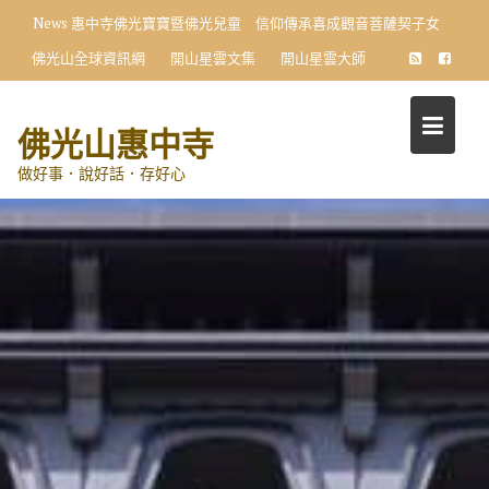
Skip
News
惠中寺佛光寶寶暨佛光兒童 信仰傳承喜成觀音菩薩契子女
to
佛光山全球資訊網
開山星雲文集
開山星雲大師
content
佛光山惠中寺
做好事．說好話．存好心