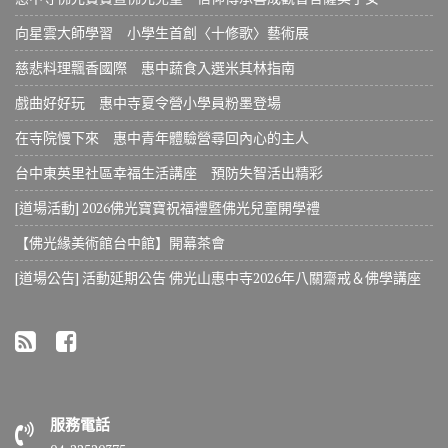
向星雲大師學習 小學生首創〈十修歌〉藝術展
慈悲料理飄香國際 惠中蔬食入選米其林指南
戲曲好好玩 惠中寺夏令營小學員粉墨登場
在寺院慢下來 惠中青年體驗營尋回內心的主人
台中東英里社區幸福生活講座 預防失智活出精彩
[道場活動] 2026佛光寶寶祝福禮暨佛光兒童開學禮
【佛光緣美術館台中館】開幕茶會
[道場公告] 活動延期公告 佛光山惠中寺2026年八關齋戒＆佛學講座
服務電話