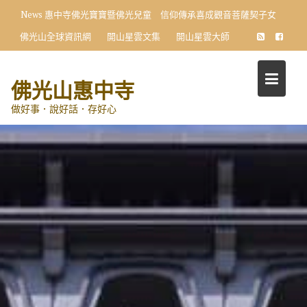
Skip
News
惠中寺佛光寶寶暨佛光兒童 信仰傳承喜成觀音菩薩契子女
to
佛光山全球資訊網
開山星雲文集
開山星雲大師
content
佛光山惠中寺
做好事．說好話．存好心