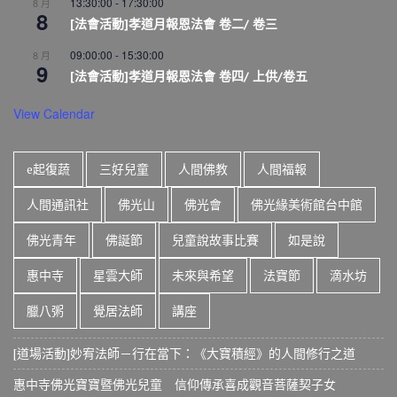
13:30:00
-
17:30:00
8 月
8
[法會活動]孝道月報恩法會 卷二/ 卷三
09:00:00
-
15:30:00
8 月
9
[法會活動]孝道月報恩法會 卷四/ 上供/卷五
View Calendar
e起復蔬
三好兒童
人間佛教
人間福報
人間通訊社
佛光山
佛光會
佛光緣美術館台中館
佛光青年
佛誕節
兒童說故事比賽
如是說
惠中寺
星雲大師
未來與希望
法寶節
滴水坊
臘八粥
覺居法師
講座
[道場活動]妙宥法師－行在當下：《大寶積經》的人間修行之道
惠中寺佛光寶寶暨佛光兒童 信仰傳承喜成觀音菩薩契子女