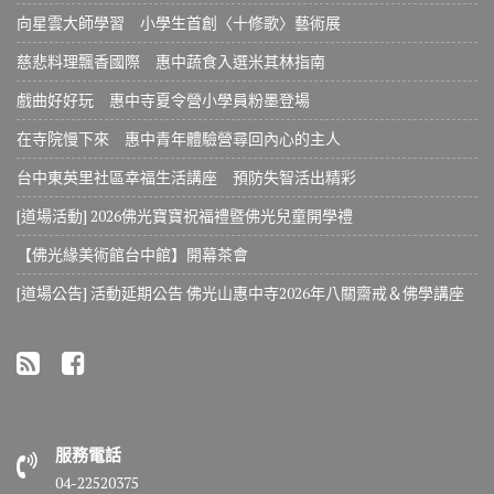
向星雲大師學習 小學生首創〈十修歌〉藝術展
慈悲料理飄香國際 惠中蔬食入選米其林指南
戲曲好好玩 惠中寺夏令營小學員粉墨登場
在寺院慢下來 惠中青年體驗營尋回內心的主人
台中東英里社區幸福生活講座 預防失智活出精彩
[道場活動] 2026佛光寶寶祝福禮暨佛光兒童開學禮
【佛光緣美術館台中館】開幕茶會
[道場公告] 活動延期公告 佛光山惠中寺2026年八關齋戒＆佛學講座
服務電話
04-22520375