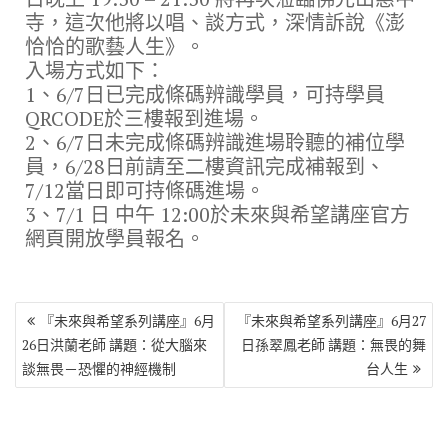
o
r
a
Li
寺，這次他將以唱、談方式，深情訴說《澎
o
m
n
恰恰的歌藝人生》。
k
k
入場方式如下：
1、6/7日已完成條碼辨識學員，可持學員
QRCODE於三樓報到進場。
2、6/7日未完成條碼辨識進場聆聽的補位學
員，6/28日前請至二樓資訊完成補報到、
7/12當日即可持條碼進場。
3、7/1 日 中午 12:00於未來與希望講座官方
網頁開放學員報名。
文
『未來與希望系列講座』6月
『未來與希望系列講座』6月27
章
26日洪蘭老師 講題：從大腦來
日孫翠鳳老師 講題：無畏的舞
導
談無畏－恐懼的神經機制
台人生
覽