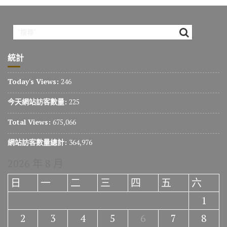
統計
Today's Views:
246
今天網站訪客數量:
225
Total Views:
675,066
網站訪客數量總計:
364,976
2026 年 8 月
日
一
二
三
四
五
六
1
2
3
4
5
6
7
8