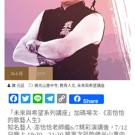
26
6 月
2019
,
,
羅 元廷
佛光山惠中寺
教育人文
未來與希望講座
F
T
Li
T
C
Share
ac
w
n
el
o
「未來與希望系列講座」加碼場次-《澎恰恰
e
it
e
e
p
的歌藝人生》
b
te
gr
y
知名藝人-澎恰恰老師繼6/7精彩演講後，7/12
日晚上 19:30 – 21:30 將再次蒞臨佛光山惠中